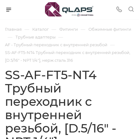
—
—
—
Главная
Каталог
Фитинги
Обжимные фитинги
—
—
Трубные адаптеры
—
AF - Трубный переходник с внутренней резьбой
SS-AF-FT5-NT4 Трубный переходник с внутренней резьбой,
[D.5/16" - NPT 1/4"], нерж.сталь 316
SS-AF-FT5-NT4
Трубный
переходник с
внутренней
резьбой, [D.5/16" -