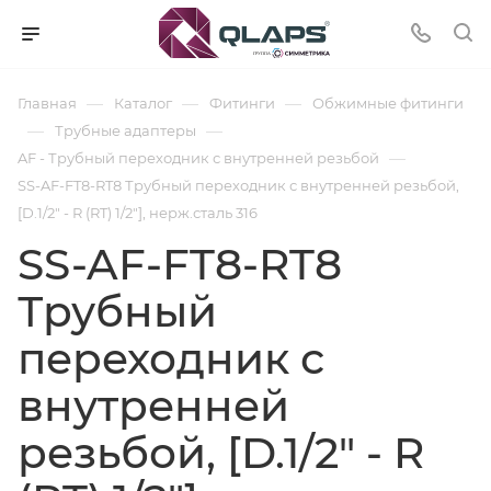
—
—
—
Главная
Каталог
Фитинги
Обжимные фитинги
—
—
Трубные адаптеры
—
AF - Трубный переходник с внутренней резьбой
SS-AF-FT8-RT8 Трубный переходник с внутренней резьбой,
[D.1/2" - R (RT) 1/2"], нерж.сталь 316
SS-AF-FT8-RT8
Трубный
переходник с
внутренней
резьбой, [D.1/2" - R