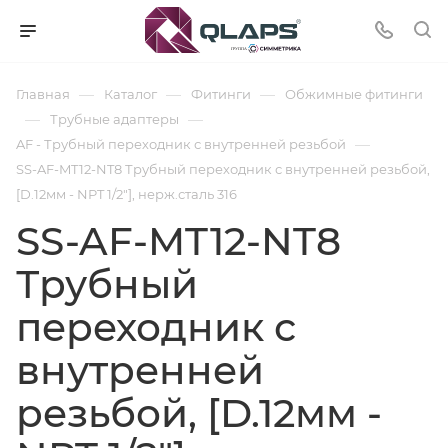
—
—
—
Главная
Каталог
Фитинги
Обжимные фитинги
—
—
Трубные адаптеры
—
AF - Трубный переходник с внутренней резьбой
SS-AF-MT12-NT8 Трубный переходник с внутренней резьбой,
[D.12мм - NPT 1/2"], нерж.сталь 316
SS-AF-MT12-NT8
Трубный
переходник с
внутренней
резьбой, [D.12мм -