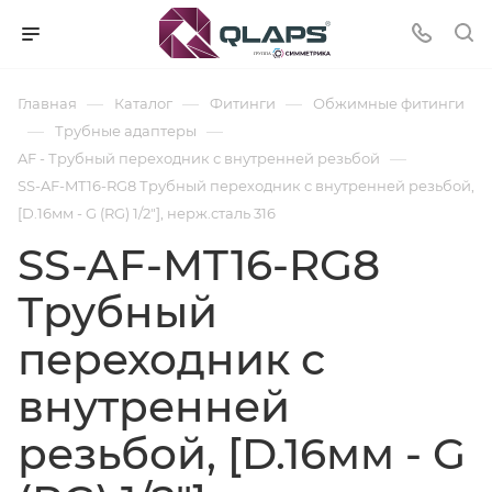
—
—
—
Главная
Каталог
Фитинги
Обжимные фитинги
—
—
Трубные адаптеры
—
AF - Трубный переходник с внутренней резьбой
SS-AF-MT16-RG8 Трубный переходник с внутренней резьбой,
[D.16мм - G (RG) 1/2"], нерж.сталь 316
SS-AF-MT16-RG8
Трубный
переходник с
внутренней
резьбой, [D.16мм - G