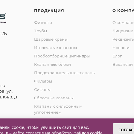
ПРОДУКЦИЯ
О КОМП
Фитинги
О компан
Трубы
Лицензии 
-26
Шаровые краны
Реквизит
Игольчатые клапаны
Новости
Пробоотборные цилиндры
Блог
Клапанные блоки
Вакансии
Предохранительные клапаны
Фильтры
го
Сифоны
а, ул.
лова, д.
Сбросные клапаны
Клапаны с сильфонным
уплотнением
Обратные клапаны
йлы cookie, чтобы улучшить сайт для вас.
СОГЛАС
те, вы даёте согласие на обработку
файлов cookie
.