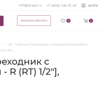
info@qlaps.ru
+7 (846) 226-51-26
ВОЙТИ
0
0
ЗАКАЗАТЬ ЗВОНОК
—
—
AF - Трубный переходник с внутренней резьбой
таль 316
реходник с
R (RT) 1/2"],