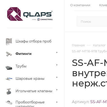
О компании
Кли
Шкафы отбора проб
—
Главная
Каталог
SS-AF-MT16-RT8 Трубны
Фитинги
SS-AF-
Трубы
внутрен
Шаровые краны
нерж.с
Игольчатые клапаны
Артикул:
SS-AF-M
Пробоотборные
цилиндры