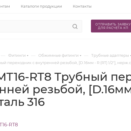
ентам
Каталоги продукции
Контакты
ОТПРАВИТЬ ЗАЯВКУ
ДЛЯ РАСЧЕТА КП
—
—
—
Фитинги
Обжимные фитинги
Трубные адаптеры
й переходник с внутренней резьбой, [D.16мм - R (RT) 1/2"], нерж.с
MT16-RT8 Трубный пе
ней резьбой, [D.16мм - 
таль 316
T16-RT8