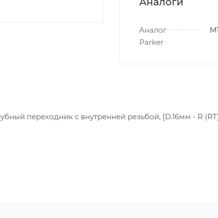
Аналоги
Аналог
M1
Parker
бный переходник с внутренней резьбой, [D.16мм - R (RT) 1