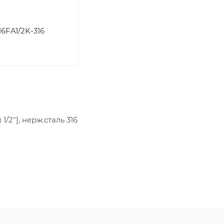
6FA1/2K-316
/2"], нерж.сталь 316