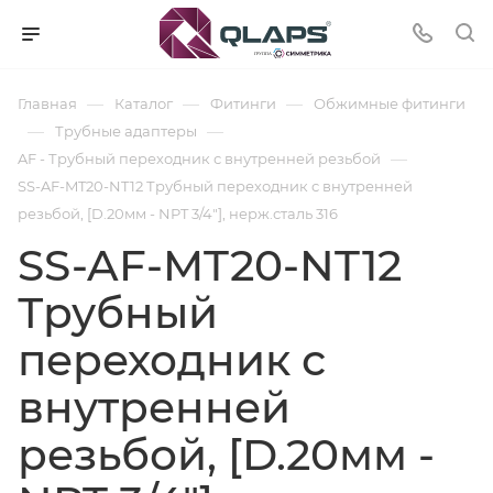
—
—
—
Главная
Каталог
Фитинги
Обжимные фитинги
—
—
Трубные адаптеры
—
AF - Трубный переходник с внутренней резьбой
SS-AF-MT20-NT12 Трубный переходник с внутренней
резьбой, [D.20мм - NPT 3/4"], нерж.сталь 316
SS-AF-MT20-NT12
Трубный
переходник с
внутренней
резьбой, [D.20мм -