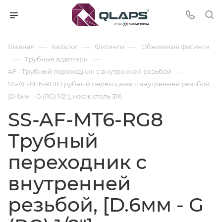
—
—
—
Главная
Каталог
Фитинги
Обжимные фитинги
—
—
Трубные адаптеры
—
AF - Трубный переходник с внутренней резьбой
SS-AF-MT6-RG8 Трубный переходник с внутренней резьбой,
[D.6мм - G (RG) 1/2"], нерж.сталь 316
SS-AF-MT6-RG8
Трубный
переходник с
внутренней
резьбой, [D.6мм - G