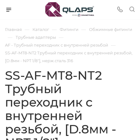
—
—
—
Главная
Каталог
Фитинги
Обжимные фитинги
—
—
Трубные адаптеры
—
AF - Трубный переходник с внутренней резьбой
SS-AF-MT8-NT2 Трубный переходник с внутренней резьбой,
[D.8мм - NPT 1/8"], нерж.сталь 316
SS-AF-MT8-NT2
Трубный
переходник с
внутренней
резьбой, [D.8мм -