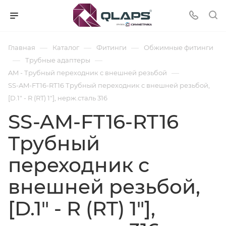
—
—
—
Главная
Каталог
Фитинги
Обжимные фитинги
—
—
Трубные адаптеры
—
AM - Трубный переходник с внешней резьбой
SS-AM-FT16-RT16 Трубный переходник с внешней резьбой,
[D.1" - R (RT) 1"], нерж.сталь 316
SS-AM-FT16-RT16
Трубный
переходник с
внешней резьбой,
[D.1" - R (RT) 1"],