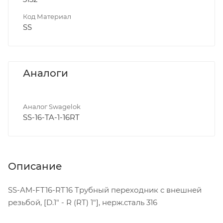
Код Материал
SS
Аналоги
Аналог Swagelok
SS-16-TA-1-16RT
Описание
SS-AM-FT16-RT16 Трубный переходник с внешней
резьбой, [D.1" - R (RT) 1"], нерж.сталь 316