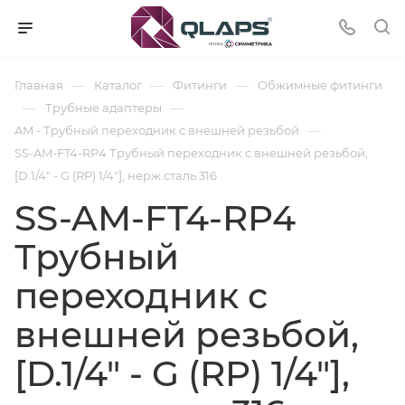
—
—
—
Главная
Каталог
Фитинги
Обжимные фитинги
—
—
Трубные адаптеры
—
AM - Трубный переходник с внешней резьбой
SS-AM-FT4-RP4 Трубный переходник с внешней резьбой,
[D.1/4" - G (RP) 1/4"], нерж.сталь 316
SS-AM-FT4-RP4
Трубный
переходник с
внешней резьбой,
[D.1/4" - G (RP) 1/4"],