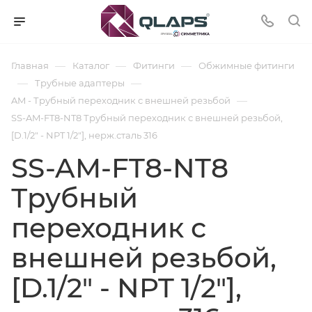
—
—
—
Главная
Каталог
Фитинги
Обжимные фитинги
—
—
Трубные адаптеры
—
AM - Трубный переходник с внешней резьбой
SS-AM-FT8-NT8 Трубный переходник с внешней резьбой,
[D.1/2" - NPT 1/2"], нерж.сталь 316
SS-AM-FT8-NT8
Трубный
переходник с
внешней резьбой,
[D.1/2" - NPT 1/2"],