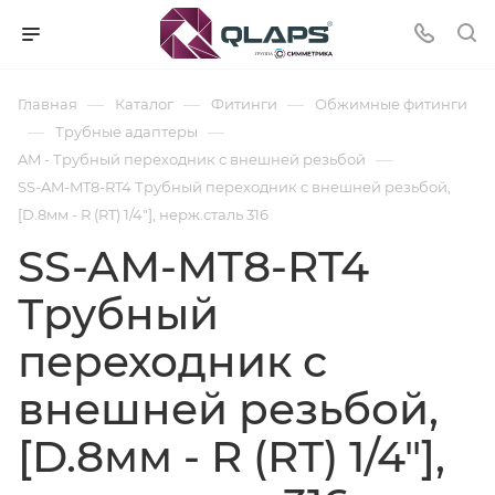
—
—
—
Главная
Каталог
Фитинги
Обжимные фитинги
—
—
Трубные адаптеры
—
AM - Трубный переходник с внешней резьбой
SS-AM-MT8-RT4 Трубный переходник с внешней резьбой,
[D.8мм - R (RT) 1/4"], нерж.сталь 316
SS-AM-MT8-RT4
Трубный
переходник с
внешней резьбой,
[D.8мм - R (RT) 1/4"],