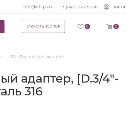
info@qlaps.ru
+7 (846) 226-51-26
ВОЙТИ
0
0
ЗАКАЗАТЬ ЗВОНОК
—
—
FA - Фланцевый адаптер
й адаптер, [D.3/4"-
таль 316