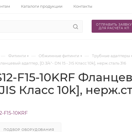
ентам
Каталоги продукции
Контакты
ОТПРАВИТЬ ЗАЯВКУ
ДЛЯ РАСЧЕТА КП
—
—
—
Фитинги
Обжимные фитинги
Трубные адаптеры
ланцевый адаптер, [D.3/4"- DN 15 - JIS Класс 10k], нерж.сталь 316
S12-F15-10KRF Фланцевы
 JIS Класс 10k], нерж.с
2-F15-10KRF
ПОДБОР ОБОРУДОВАНИЯ