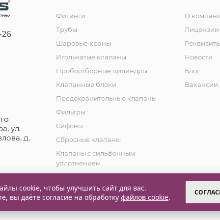
Фитинги
О компан
Трубы
Лицензии 
-26
Шаровые краны
Реквизит
Игольчатые клапаны
Новости
Пробоотборные цилиндры
Блог
Клапанные блоки
Вакансии
Предохранительные клапаны
Фильтры
го
Сифоны
а, ул.
лова, д.
Сбросные клапаны
Клапаны с сильфонным
уплотнением
Обратные клапаны
йлы cookie, чтобы улучшить сайт для вас.
СОГЛАС
те, вы даёте согласие на обработку
файлов cookie
.