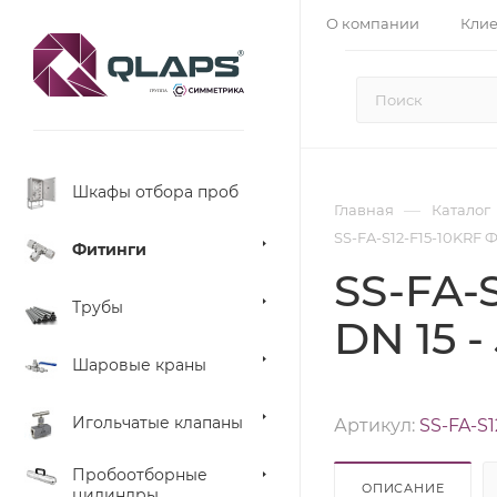
О компании
Кли
Шкафы отбора проб
—
Главная
Каталог
SS-FA-S12-F15-10KRF Ф
Фитинги
SS-FA-
Трубы
DN 15 -
Шаровые краны
Игольчатые клапаны
Артикул:
SS-FA-S1
Пробоотборные
ОПИСАНИЕ
цилиндры