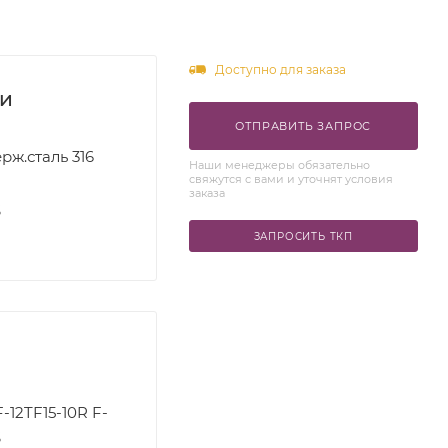
Доступно для заказа
ки
ОТПРАВИТЬ ЗАПРОС
рж.сталь 316
Наши менеджеры обязательно
свяжутся с вами и уточнят условия
заказа
S
ЗАПРОСИТЬ ТКП
-12TF15-10R F-
S