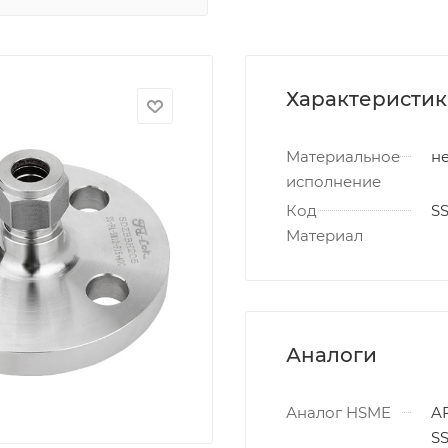
Характеристи
Материальное
не
исполнение
Код
S
Материал
Аналоги
Аналог HSME
AF
S