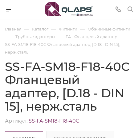
—
—
—
Главная
Каталог
Фитинги
Обжимные фитинги
—
—
—
Трубные адаптеры
FA - Фланцевый адаптер
SS-FA-SM18-F18-40C Фланцевый адаптер, [D.18 - DIN 15],
нерж.сталь
SS-FA-SM18-F18-40C
Фланцевый
адаптер, [D.18 - DIN
15], нерж.сталь
Артикул:
SS-FA-SM18-F18-40C