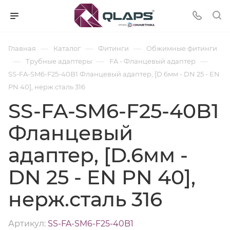
—
—
—
Главная
Каталог
Фитинги
Обжимные фитинги
—
—
—
Трубные адаптеры
FA - Фланцевый адаптер
SS-FA-SM6-F25-40B1 Фланцевый адаптер, [D.6мм - DN 25 - EN
PN 40], нерж.сталь 316
SS-FA-SM6-F25-40B1
Фланцевый
адаптер, [D.6мм -
DN 25 - EN PN 40],
нерж.сталь 316
Артикул:
SS-FA-SM6-F25-40B1