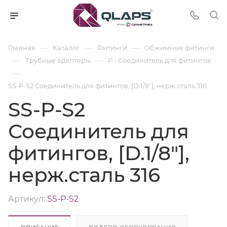
—
—
—
Главная
Каталог
Фитинги
Обжимные фитинги
—
—
Трубные адаптеры
P - Соединитель для фитингов
—
SS-P-S2 Соединитель для фитингов, [D.1/8"], нерж.сталь 316
SS-P-S2
Соединитель для
фитингов, [D.1/8"],
нерж.сталь 316
Артикул:
SS-P-S2