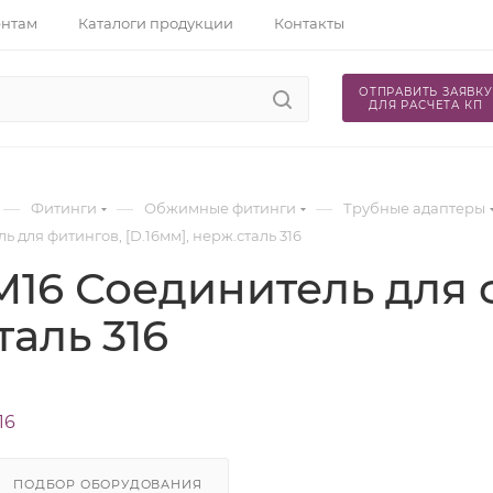
ентам
Каталоги продукции
Контакты
ОТПРАВИТЬ ЗАЯВКУ
ДЛЯ РАСЧЕТА КП
—
—
—
Фитинги
Обжимные фитинги
Трубные адаптеры
ь для фитингов, [D.16мм], нерж.сталь 316
M16 Соединитель для ф
таль 316
16
ПОДБОР ОБОРУДОВАНИЯ