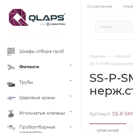
О компании
Кли
Шкафы отбора проб
—
Главная
Каталог
SS-P-SM16 Соединител
Фитинги
SS-P-S
Трубы
нерж.с
Шаровые краны
Игольчатые клапаны
Артикул:
SS-P-SM
Пробоотборные
ОПИСАНИЕ
цилиндры