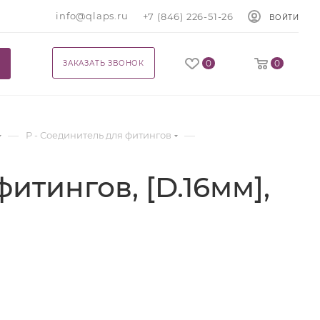
info@qlaps.ru
+7 (846) 226-51-26
ВОЙТИ
0
0
ЗАКАЗАТЬ ЗВОНОК
—
—
P - Соединитель для фитингов
итингов, [D.16мм],