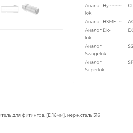
Аналог Hy-
C
lok
Аналог HSME
A
Аналог Dk-
D
lok
Аналог
SS
Swagelok
Аналог
SP
Superlok
ель для фитингов, [D.16мм], нерж.сталь 316