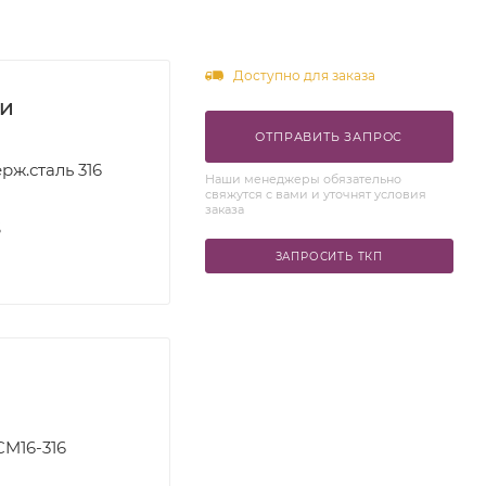
Доступно для заказа
ки
ОТПРАВИТЬ ЗАПРОС
рж.сталь 316
Наши менеджеры обязательно
свяжутся с вами и уточнят условия
заказа
S
ЗАПРОСИТЬ ТКП
CM16-316