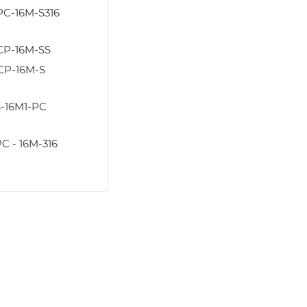
PC-16M-S316
CP-16M-SS
CP-16M-S
-16M1-PC
C - 16M-316