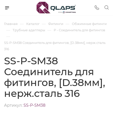
—
—
—
Главная
Каталог
Фитинги
Обжимные фитинги
—
—
Трубные адаптеры
P - Соединитель для фитингов
—
SS-P-SM38 Соединитель для фитингов, [D.38мм], нерж.сталь
316
SS-P-SM38
Соединитель для
фитингов, [D.38мм],
нерж.сталь 316
Артикул:
SS-P-SM38