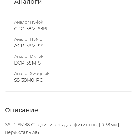
Аналоги
Аналог Hy-lok
CPC-38M-S316
Аналог HSME
ACP-38M-SS
Аналог Dk-lok
DCP-38M-S
Аналог Swagelok
SS-38M0-PC
Описание
SS-P-SM38 Соединитель для фитингов, [D.38мм],
нерж.сталь 316