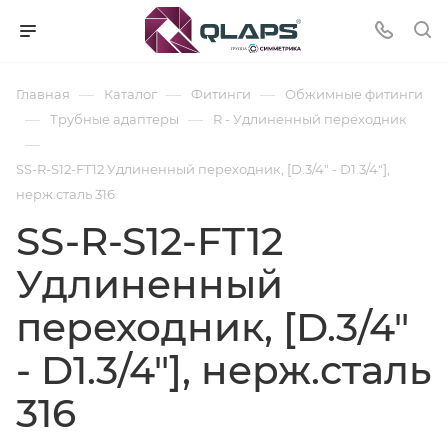
—
—
—
Главная
Каталог
Фитинги
Обжимные фитинги
—
—
Трубные адаптеры
R - Удлиненный переходник
—
SS-R-S12-FT12 Удлиненный переходник, [D.3/4" - D1.3/4"],
нерж.сталь 316
SS-R-S12-FT12
Удлиненный
переходник, [D.3/4"
- D1.3/4"], нерж.сталь
316