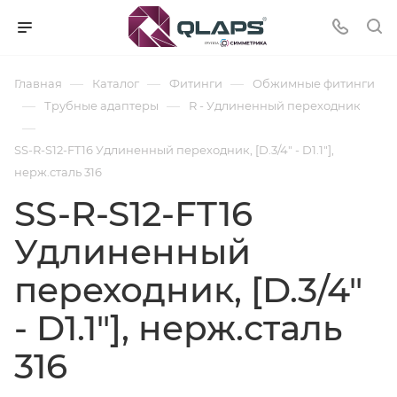
—
—
—
Главная
Каталог
Фитинги
Обжимные фитинги
—
—
Трубные адаптеры
R - Удлиненный переходник
—
SS-R-S12-FT16 Удлиненный переходник, [D.3/4" - D1.1"],
нерж.сталь 316
SS-R-S12-FT16
Удлиненный
переходник, [D.3/4"
- D1.1"], нерж.сталь
316