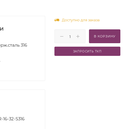
Доступно для заказа
ки
В КОРЗИНУ
рж.сталь 316
ЗАПРОСИТЬ ТКП
S
-16-32-S316