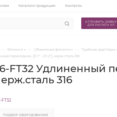
ентам
Каталоги продукции
Контакты
ОТПРАВИТЬ ЗАЯВКУ
ДЛЯ РАСЧЕТА КП
—
—
—
Фитинги
Обжимные фитинги
Трубные адаптеры
ный переходник, [D.1" - D1.2"], нерж.сталь 316
16-FT32 Удлиненный пер
 нерж.сталь 316
-FT32
ПОДБОР ОБОРУДОВАНИЯ