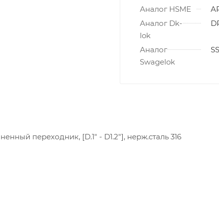
Аналог HSME
AR
Аналог Dk-
DR
lok
Аналог
SS
Swagelok
енный переходник, [D.1" - D1.2"], нерж.сталь 316