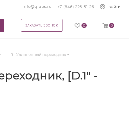
info@qlaps.ru
+7 (846) 226-51-26
ВОЙТИ
0
0
ЗАКАЗАТЬ ЗВОНОК
—
—
R - Удлиненный переходник
еходник, [D.1" -