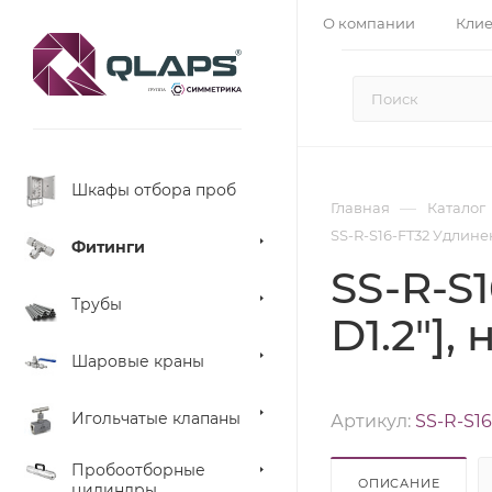
О компании
Кли
Шкафы отбора проб
—
Главная
Каталог
SS-R-S16-FT32 Удлинен
Фитинги
SS-R-S
Трубы
D1.2"],
Шаровые краны
Игольчатые клапаны
Артикул:
SS-R-S16
Пробоотборные
ОПИСАНИЕ
цилиндры