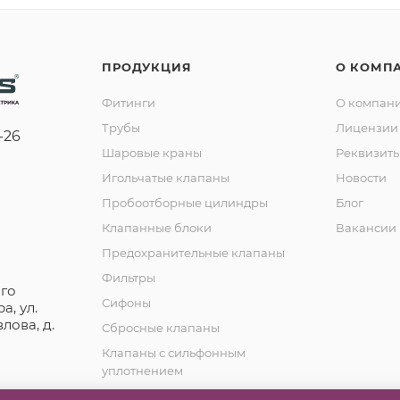
ПРОДУКЦИЯ
О КОМП
Фитинги
О компан
Трубы
Лицензии 
-26
Шаровые краны
Реквизит
Игольчатые клапаны
Новости
Пробоотборные цилиндры
Блог
Клапанные блоки
Вакансии
Предохранительные клапаны
Фильтры
го
Сифоны
а, ул.
лова, д.
Сбросные клапаны
Клапаны с сильфонным
уплотнением
Обратные клапаны