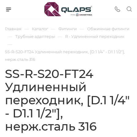
—
—
—
Главная
Каталог
Фитинги
Обжимные фитинги
—
—
Трубные адаптеры
R - Удлиненный переходник
—
SS-R-S20-FT24 Удлиненный переходник, [D.1 1/4" - D1.1 1/2"],
нерж.сталь 316
SS-R-S20-FT24
Удлиненный
переходник, [D.1 1/4"
- D1.1 1/2"],
нерж.сталь 316