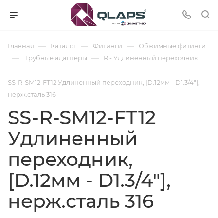
—
—
—
Главная
Каталог
Фитинги
Обжимные фитинги
—
—
Трубные адаптеры
R - Удлиненный переходник
—
SS-R-SM12-FT12 Удлиненный переходник, [D.12мм - D1.3/4"],
нерж.сталь 316
SS-R-SM12-FT12
Удлиненный
переходник,
[D.12мм - D1.3/4"],
нерж.сталь 316