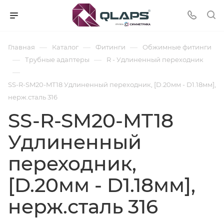
—
—
—
Главная
Каталог
Фитинги
Обжимные фитинги
—
—
Трубные адаптеры
R - Удлиненный переходник
—
SS-R-SM20-MT18 Удлиненный переходник, [D.20мм - D1.18мм],
нерж.сталь 316
SS-R-SM20-MT18
Удлиненный
переходник,
[D.20мм - D1.18мм],
нерж.сталь 316