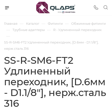
—
—
—
Главная
Каталог
Фитинги
Обжимные фитинги
—
—
Трубные адаптеры
R - Удлиненный переходник
—
SS-R-SM6-FT2 Удлиненный переходник, [D.6мм - D1.1/8"],
нерж.сталь 316
SS-R-SM6-FT2
Удлиненный
переходник, [D.6мм
- D1.1/8"], нерж.сталь
316