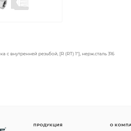
а с внутренней резьбой, [R (RT) 1"], нерж.сталь 316
ПРОДУКЦИЯ
О КОМП