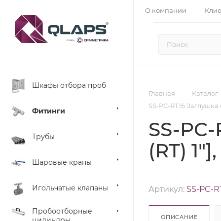
О компании
Кли
Шкафы отбора проб
—
Главная
Каталог
SS-PC-RT16 Заглушка с
Фитинги
SS-PC-
Трубы
(RT) 1"
Шаровые краны
Игольчатые клапаны
Артикул:
SS-PC-R
Пробоотборные
ОПИСАНИЕ
цилиндры