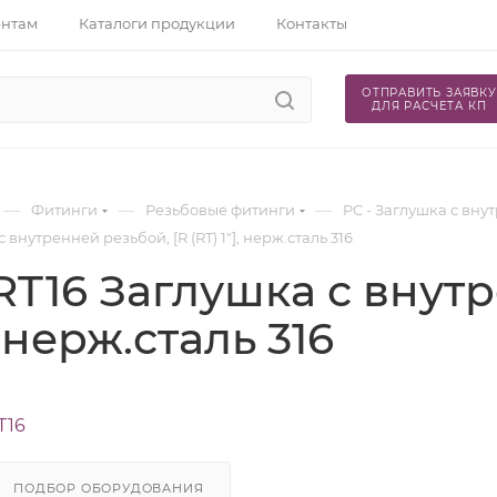
ентам
Каталоги продукции
Контакты
ОТПРАВИТЬ ЗАЯВКУ
ДЛЯ РАСЧЕТА КП
—
—
—
Фитинги
Резьбовые фитинги
PC - Заглушка с вн
 внутренней резьбой, [R (RT) 1"], нерж.сталь 316
RT16 Заглушка с внутр
], нерж.сталь 316
T16
ПОДБОР ОБОРУДОВАНИЯ