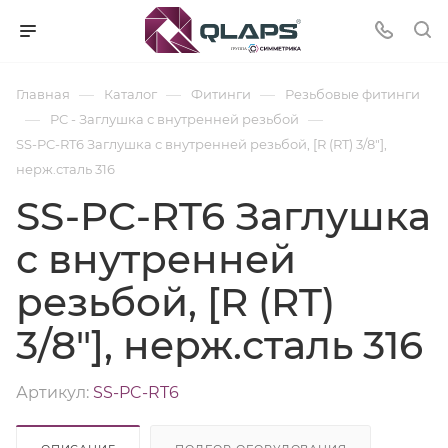
—
—
—
Главная
Каталог
Фитинги
Резьбовые фитинги
—
—
PC - Заглушка с внутренней резьбой
SS-PC-RT6 Заглушка с внутренней резьбой, [R (RT) 3/8"],
нерж.сталь 316
SS-PC-RT6 Заглушка
с внутренней
резьбой, [R (RT)
3/8"], нерж.сталь 316
Артикул:
SS-PC-RT6