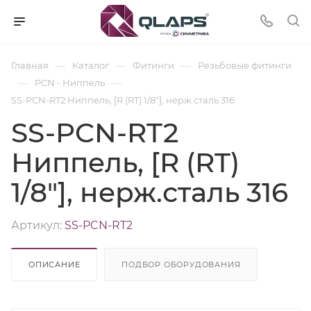
—
—
—
Главная
Каталог
Фитинги
Резьбовые фитинги
—
—
PCN - Ниппель
SS-PCN-RT2 Ниппель, [R (RT) 1/8"], нерж.сталь 316
SS-PCN-RT2
Ниппель, [R (RT)
1/8"], нерж.сталь 316
Артикул:
SS-PCN-RT2
ОПИСАНИЕ
ПОДБОР ОБОРУДОВАНИЯ