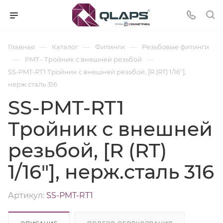
—
—
—
Главная
Каталог
Фитинги
Резьбовые фитинги
—
—
PMT - Тройник с внешней резьбой
SS-PMT-RT1 Тройник с внешней резьбой, [R (RT) 1/16"],
нерж.сталь 316
SS-PMT-RT1
Тройник с внешней
резьбой, [R (RT)
1/16"], нерж.сталь 316
Артикул:
SS-PMT-RT1