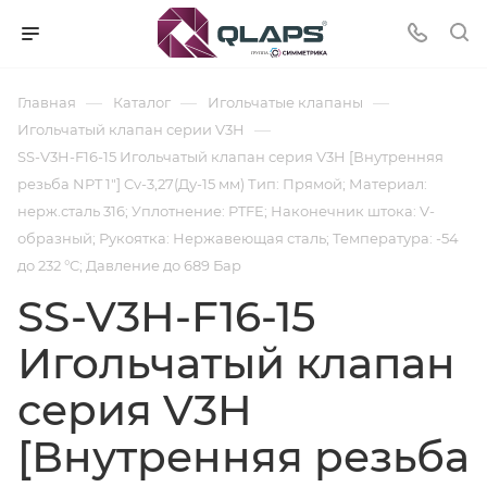
—
—
—
Главная
Каталог
Игольчатые клапаны
—
Игольчатый клапан серии V3H
SS-V3H-F16-15 Игольчатый клапан серия V3H [Внутренняя
резьба NPT 1"] Cv-3,27(Ду-15 мм) Тип: Прямой; Материал:
нерж.сталь 316; Уплотнение: PTFE; Наконечник штока: V-
образный; Рукоятка: Нержавеющая сталь; Температура: -54
до 232 °C; Давление до 689 Бар
SS-V3H-F16-15
Игольчатый клапан
серия V3H
[Внутренняя резьба