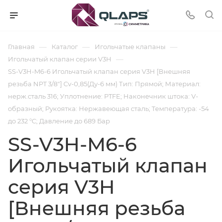
—
—
—
Главная
Каталог
Игольчатые клапаны
—
Игольчатый клапан серии V3H
SS-V3H-M6-6 Игольчатый клапан серия V3H [Внешняя
резьба NPT 3/8"] Cv-0,85(Ду-6 мм) Тип: Прямой; Материал:
нерж.сталь 316; Уплотнение: PTFE; Наконечник штока: V-
образный; Рукоятка: Нержавеющая сталь; Температура: -54
до 232 °C; Давление до 689 Бар
SS-V3H-M6-6
Игольчатый клапан
серия V3H
[Внешняя резьба