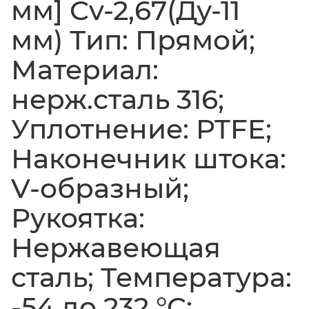
мм] Cv-2,67(Ду-11
мм) Тип: Прямой;
Материал:
нерж.сталь 316;
Уплотнение: PTFE;
Наконечник штока:
V-образный;
Рукоятка:
Нержавеющая
сталь; Температура:
-54 до 232 °C;