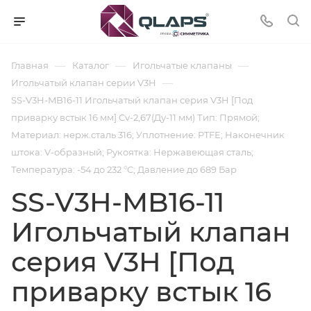
—
—
—
Главная
Каталог
Игольчатые клапаны
—
Игольчатый клапан серии V3H
SS-V3H-MB16-11 Игольчатый клапан серия V3H [Под
приварку встык 16 мм] Cv-2,67(Ду-11 мм) Тип: Прямой;
Материал: нерж.сталь 316; Уплотнение: PTFE; Наконечник
штока: V-образный; Рукоятка: Нержавеющая сталь;
Температура: -54 до 232 °C; Давление до 689 Бар
SS-V3H-MB16-11
Игольчатый клапан
серия V3H [Под
приварку встык 16