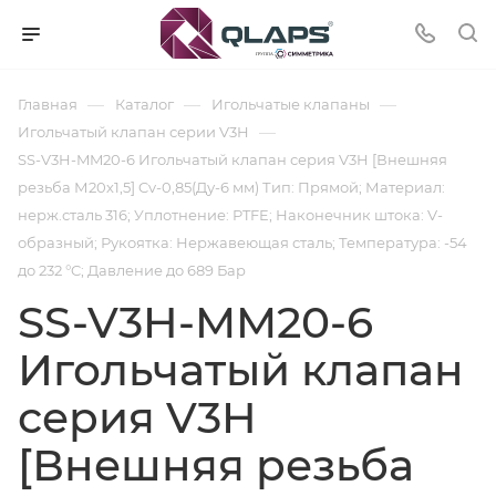
—
—
—
Главная
Каталог
Игольчатые клапаны
—
Игольчатый клапан серии V3H
SS-V3H-MM20-6 Игольчатый клапан серия V3H [Внешняя
резьба М20х1,5] Cv-0,85(Ду-6 мм) Тип: Прямой; Материал:
нерж.сталь 316; Уплотнение: PTFE; Наконечник штока: V-
образный; Рукоятка: Нержавеющая сталь; Температура: -54
до 232 °C; Давление до 689 Бар
SS-V3H-MM20-6
Игольчатый клапан
серия V3H
[Внешняя резьба