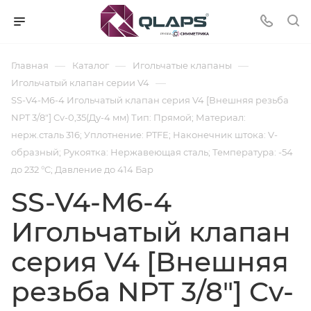
—
—
—
Главная
Каталог
Игольчатые клапаны
—
Игольчатый клапан серии V4
SS-V4-M6-4 Игольчатый клапан серия V4 [Внешняя резьба
NPT 3/8"] Cv-0,35(Ду-4 мм) Тип: Прямой; Материал:
нерж.сталь 316; Уплотнение: PTFE; Наконечник штока: V-
образный; Рукоятка: Нержавеющая сталь; Температура: -54
до 232 °C; Давление до 414 Бар
SS-V4-M6-4
Игольчатый клапан
серия V4 [Внешняя
резьба NPT 3/8"] Cv-