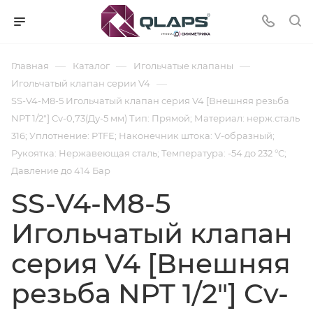
—
—
—
Главная
Каталог
Игольчатые клапаны
—
Игольчатый клапан серии V4
SS-V4-M8-5 Игольчатый клапан серия V4 [Внешняя резьба
NPT 1/2"] Cv-0,73(Ду-5 мм) Тип: Прямой; Материал: нерж.сталь
316; Уплотнение: PTFE; Наконечник штока: V-образный;
Рукоятка: Нержавеющая сталь; Температура: -54 до 232 °C;
Давление до 414 Бар
SS-V4-M8-5
Игольчатый клапан
серия V4 [Внешняя
резьба NPT 1/2"] Cv-