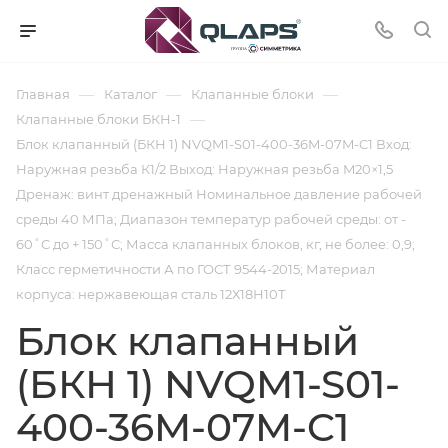
—
—
—
Главная
Каталог
Клапанные блоки
—
Клапанные блоки БКН-1
Блок клапанный (БКН 1) NVQM1-S01-400-36M-07M-C1 Вход:
Наружная резьба К1/2 Выход: Наружная резьба M20×1,5
Дренаж: винт дренажный Номинальное давление рабочей
среды 40 МПа; Диапазон температур рабочей среды: от -
60˚C до + 150˚С; Масса клапанных блоков, кг, не более: 0,9;
Класс герметичности А по ГОСТ 9544-2015; Материал
корпуса: нержавеющая сталь 12Х18Н10Т
Блок клапанный
(БКН 1) NVQM1-S01-
400-36M-07M-C1