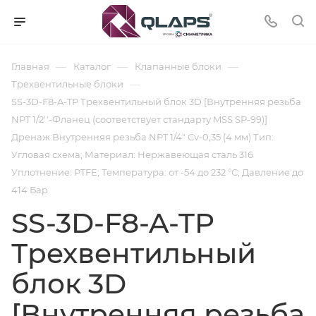
—
—
—
Главная
Каталог
Клапанные блоки
—
Трехвентильные блоки
SS-3D-F8-A-TP Трехвентильный блок 3D [Внутренняя резьба
NPT 1/2''-Фланец (соответствует стандарту MSS SP-99)]
Дренаж:Внутренняя резьба NPT 1/4" Cv-0,35 (4 мм) Тип:
Угловая схема; Материал: Нержавеющая сталь 316
Уплотнение: PTFE; Температура: от -54 до 232 °С; Давление до
414 Бар
SS-3D-F8-A-TP
Трехвентильный
блок 3D
[Внутренняя резьба