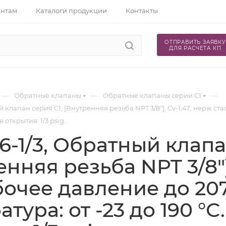
ентам
Каталоги продукции
Контакты
ОТПРАВИТЬ ЗАЯВКУ
ДЛЯ РАСЧЕТА КП
—
—
—
Обратные клапаны
Обратные клапаны серии С1
й клапан серия C1, [Внутренняя резьба NPT 3/8"], Cv-1,47; нерж.ст
е открытия: 1/3 psig.
6-1/3, Обратный клапа
нняя резьба NPT 3/8"]
абочее давление до 20
тура: от -23 до 190 °