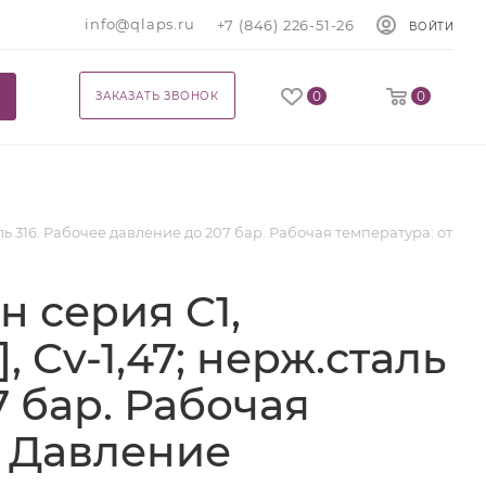
info@qlaps.ru
+7 (846) 226-51-26
ВОЙТИ
0
0
ЗАКАЗАТЬ ЗВОНОК
аль 316. Рабочее давление до 207 бар. Рабочая температура: от
н серия C1,
, Cv-1,47; нерж.сталь
7 бар. Рабочая
С. Давление