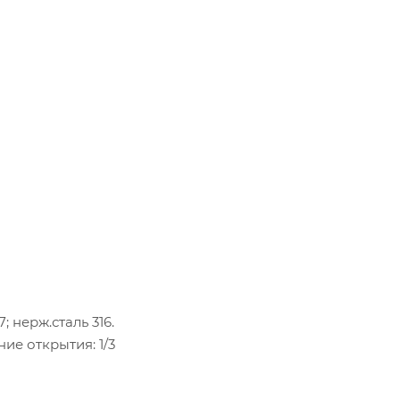
; нерж.сталь 316.
ние открытия: 1/3