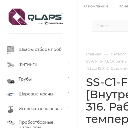
О компании
Кли
Шкафы отбора проб
—
Главная
Каталог
SS-C1-F6-1/3, Обратны
Фитинги
-23 до 190 °С. Давлени
SS-C1-F
Трубы
[Внутре
Шаровые краны
316. Р
Игольчатые клапаны
темпера
Пробоотборные
цилиндры