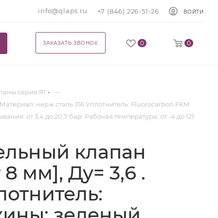
info@qlaps.ru
+7 (846) 226-51-26
ВОЙТИ
0
0
ЗАКАЗАТЬ ЗВОНОК
—
паны серия R1
 Материал: нерж.сталь 316 Уплотнитель: Fluorocarbon FKM.
ия: от 3,4 до 20,7 бар. Рабочая температура: от -4 до 121
тельный клапан
 мм], Ду= 3,6 .
лотнитель:
жины: зеленый.