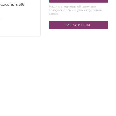
рж.сталь 316
Наши менеджеры обязательно
свяжутся с вами и уточнят условия
заказа
S
ЗАПРОСИТЬ ТКП