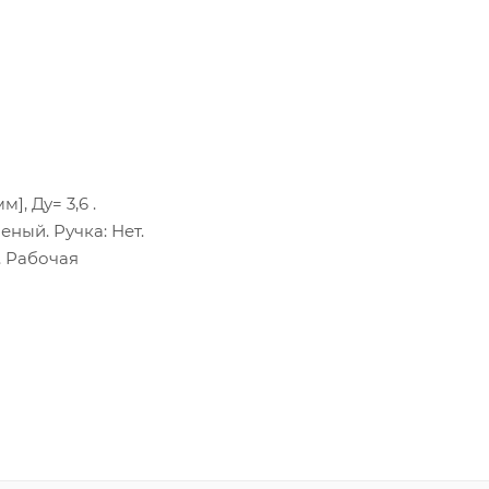
, Ду= 3,6 .
еный. Ручка: Нет.
. Рабочая