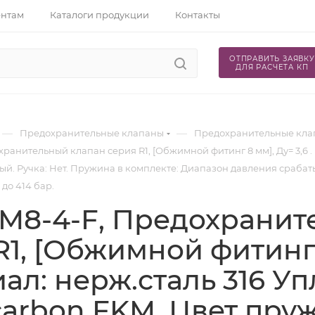
ентам
Каталоги продукции
Контакты
ОТПРАВИТЬ ЗАЯВКУ
ДЛЯ РАСЧЕТА КП
—
—
Предохранительные клапаны
Предохранительные кла
хранительный клапан серия R1, [Обжимной фитинг 8 мм], Ду= 3,6 .
й. Ручка: Нет. Пружина в комплекте: Диапазон давления срабатыван
до 414 бар.
SM8-4-F, Предохрани
1, [Обжимной фитинг 8
ал: нерж.сталь 316 Уп
carbon FKM. Цвет пру