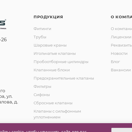
ПРОДУКЦИЯ
О КОМП
Фитинги
О компан
Трубы
Лицензии 
-26
Шаровые краны
Реквизит
Игольчатые клапаны
Новости
Пробоотборные цилиндры
Блог
Клапанные блоки
Вакансии
Предохранительные клапаны
Фильтры
го
Сифоны
а, ул.
лова, д.
Сбросные клапаны
Клапаны с сильфонным
уплотнением
Обратные клапаны
йлы cookie, чтобы улучшить сайт для вас.