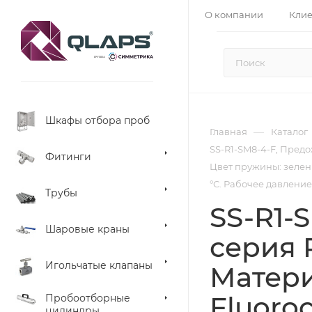
О компании
Кли
Шкафы отбора проб
—
Главная
Каталог
SS-R1-SM8-4-F, Предо
Фитинги
Цвет пружины: зелены
°С. Рабочее давление 
Трубы
SS-R1-
Шаровые краны
серия R
Игольчатые клапаны
Матери
Fluoro
Пробоотборные
цилиндры