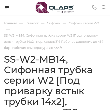
—
—
—
Главная
Каталог
Сифоны
Сифоны cерия W2
—
SS-W2-MB14, Сифонная трубка серии W2 [Под приварку
встык трубки 14х2], нерж.сталь 316 Рабочее давление до 414
бар. Рабочая температура до 454°С.
SS-W2-MB14,
Сифонная трубка
серии W2 [Под
приварку встык
трубки 14х2],