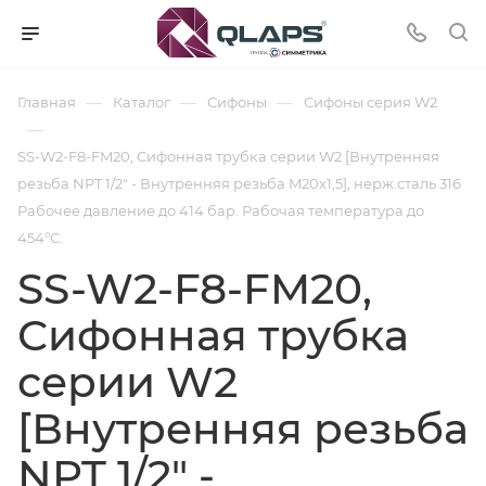
—
—
—
Главная
Каталог
Сифоны
Сифоны cерия W2
—
SS-W2-F8-FM20, Сифонная трубка серии W2 [Внутренняя
резьба NPT 1/2" - Внутренняя резьба M20x1,5], нерж.сталь 316
Рабочее давление до 414 бар. Рабочая температура до
454°С.
SS-W2-F8-FM20,
Сифонная трубка
серии W2
[Внутренняя резьба
NPT 1/2" -