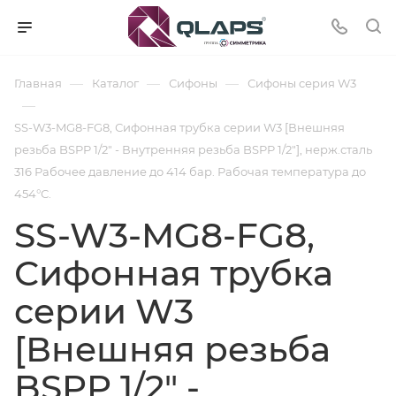
—
—
—
Главная
Каталог
Сифоны
Сифоны cерия W3
—
SS-W3-MG8-FG8, Сифонная трубка серии W3 [Внешняя
резьба BSPP 1/2" - Внутренняя резьба BSPP 1/2"], нерж.сталь
316 Рабочее давление до 414 бар. Рабочая температура до
454°С.
SS-W3-MG8-FG8,
Сифонная трубка
серии W3
[Внешняя резьба
BSPP 1/2" -