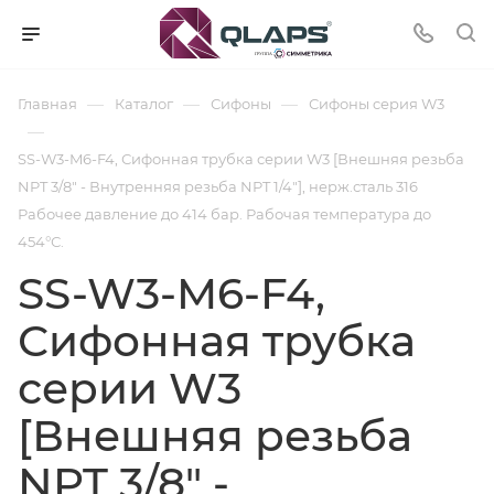
—
—
—
Главная
Каталог
Сифоны
Сифоны cерия W3
—
SS-W3-M6-F4, Сифонная трубка серии W3 [Внешняя резьба
NPT 3/8" - Внутренняя резьба NPT 1/4"], нерж.сталь 316
Рабочее давление до 414 бар. Рабочая температура до
454°С.
SS-W3-M6-F4,
Сифонная трубка
серии W3
[Внешняя резьба
NPT 3/8" -