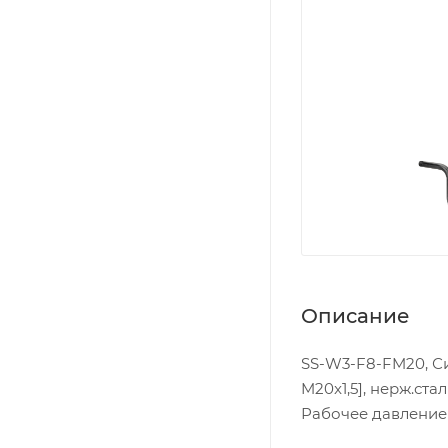
Описание
SS-W3-F8-FM20, Си
M20x1,5], нерж.стал
Рабочее давление 