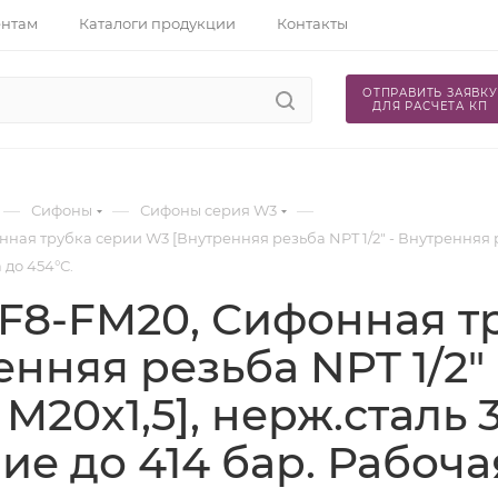
ентам
Каталоги продукции
Контакты
ОТПРАВИТЬ ЗАЯВКУ
ДЛЯ РАСЧЕТА КП
—
—
—
Сифоны
Сифоны cерия W3
ная трубка серии W3 [Внутренняя резьба NPT 1/2" - Внутренняя ре
до 454°С.
F8-FM20, Сифонная т
енняя резьба NPT 1/2"
 M20x1,5], нерж.сталь 
ие до 414 бар. Рабоч