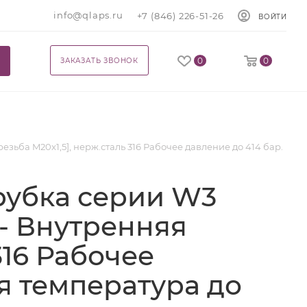
info@qlaps.ru
+7 (846) 226-51-26
ВОЙТИ
0
0
ЗАКАЗАТЬ ЗВОНОК
зьба M20x1,5], нерж.сталь 316 Рабочее давление до 414 бар.
рубка серии W3
 - Внутренняя
316 Рабочее
ая температура до