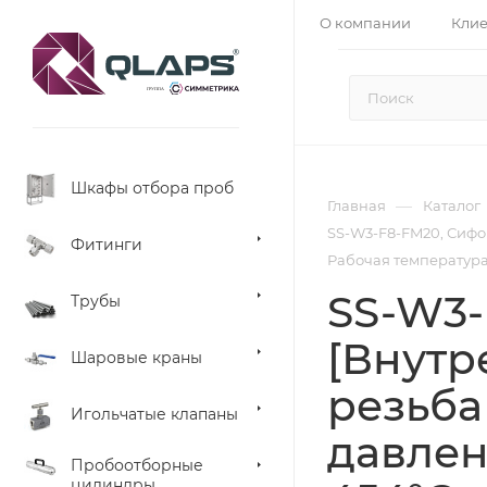
О компании
Кли
Шкафы отбора проб
—
Главная
Каталог
SS-W3-F8-FM20, Сифон
Фитинги
Рабочая температура 
SS-W3-
Трубы
[Внутр
Шаровые краны
резьба
Игольчатые клапаны
давлен
Пробоотборные
цилиндры