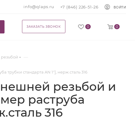
info@qlaps.ru
+7 (846) 226-51-26
ВОЙТИ
0
0
ЗАКАЗАТЬ ЗВОНОК
—
 резьбой
а трубки стандарта AN 1"], нерж.сталь 316
внешней резьбой и
азмер раструба
ж.сталь 316