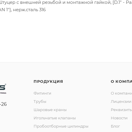
Штуцер с внешней резьбой и монтажной гайкой, [D.1" - Р
N 1"], нерж.сталь 316
ПРОДУКЦИЯ
О КОМП
Фитинги
О компан
Трубы
Лицензии 
-26
Шаровые краны
Реквизит
Игольчатые клапаны
Новости
Пробоотборные цилиндры
Блог