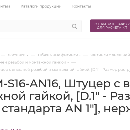
ентам
Каталоги продукции
Контакты
ОТПРАВИТЬ ЗАЯВКУ
ДЛЯ РАСЧЕТА КП
—
—
—
Фитинги
Обжимные фитинги
Фитинги с внешней
—
ней резьбой и монтажной гайкой
цер с внешней резьбой и монтажной гайкой, [D.1" - Размер раструб
-S16-AN16, Штуцер с 
ной гайкой, [D.1" - Р
стандарта AN 1"], нер