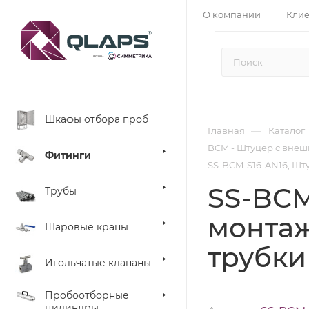
О компании
Кли
Шкафы отбора проб
—
Главная
Каталог
BCM - Штуцер с внеш
Фитинги
SS-BCM-S16-AN16, Шту
SS-BCM
Трубы
монтаж
Шаровые краны
трубки 
Игольчатые клапаны
Пробоотборные
цилиндры