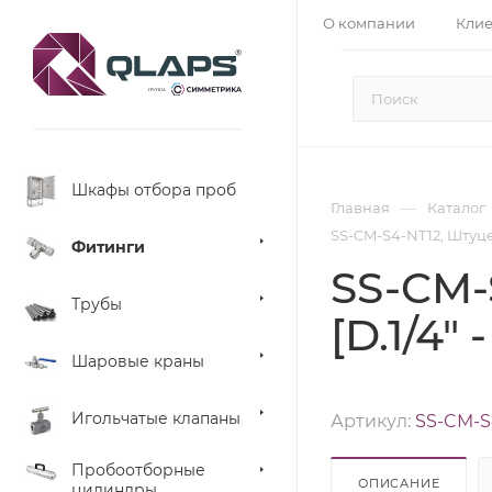
О компании
Кли
Шкафы отбора проб
—
Главная
Каталог
SS-CM-S4-NT12, Штуцер
Фитинги
SS-CM-
Трубы
[D.1/4"
Шаровые краны
Игольчатые клапаны
Артикул:
SS-CM-S
Пробоотборные
ОПИСАНИЕ
цилиндры