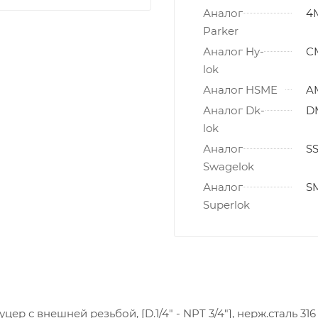
Аналог
4
Parker
Аналог Hy-
C
lok
Аналог HSME
A
Аналог Dk-
D
lok
Аналог
SS
Swagelok
Аналог
SM
Superlok
цер с внешней резьбой, [D.1/4" - NPT 3/4"], нерж.сталь 316