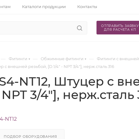
ентам
Каталоги продукции
Контакты
ОТПРАВИТЬ ЗАЯВКУ
ДЛЯ РАСЧЕТА КП
—
—
—
Фитинги
Обжимные фитинги
Фитинги с внешней
 с внешней резьбой, [D.1/4" - NPT 3/4"], нерж.сталь 316
S4-NT12, Штуцер с вн
 - NPT 3/4"], нерж.сталь 
4-NT12
ПОДБОР ОБОРУДОВАНИЯ