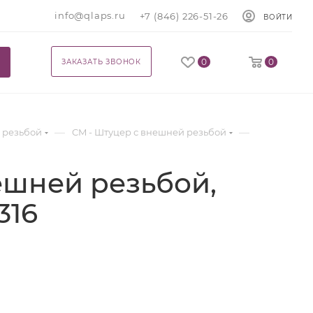
info@qlaps.ru
+7 (846) 226-51-26
ВОЙТИ
0
0
ЗАКАЗАТЬ ЗВОНОК
—
—
 резьбой
CM - Штуцер с внешней резьбой
ешней резьбой,
316