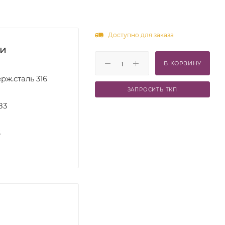
Доступно для заказа
ки
В КОРЗИНУ
рж.сталь 316
ЗАПРОСИТЬ ТКП
83
S