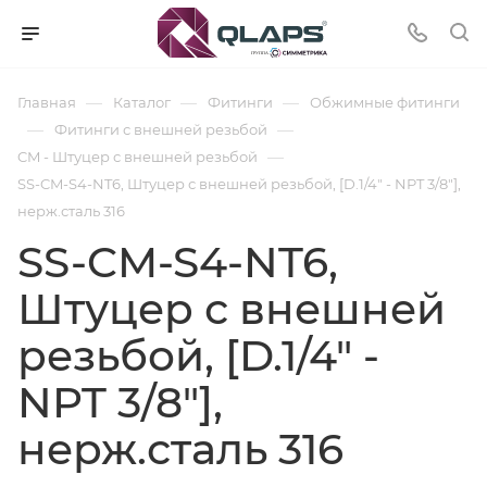
—
—
—
Главная
Каталог
Фитинги
Обжимные фитинги
—
—
Фитинги с внешней резьбой
—
CM - Штуцер с внешней резьбой
SS-CM-S4-NT6, Штуцер с внешней резьбой, [D.1/4" - NPT 3/8"],
нерж.сталь 316
SS-CM-S4-NT6,
Штуцер с внешней
резьбой, [D.1/4" -
NPT 3/8"],
нерж.сталь 316