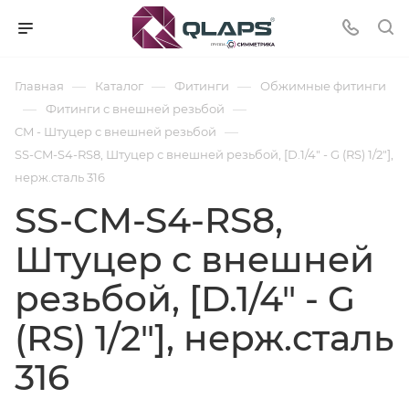
—
—
—
Главная
Каталог
Фитинги
Обжимные фитинги
—
—
Фитинги с внешней резьбой
—
CM - Штуцер с внешней резьбой
SS-CM-S4-RS8, Штуцер с внешней резьбой, [D.1/4" - G (RS) 1/2"],
нерж.сталь 316
SS-CM-S4-RS8,
Штуцер с внешней
резьбой, [D.1/4" - G
(RS) 1/2"], нерж.сталь
316