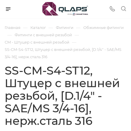
—
—
—
Главная
Каталог
Фитинги
Обжимные фитинги
—
—
Фитинги с внешней резьбой
—
CM - Штуцер с внешней резьбой
SS-CM-S4-ST12, Штуцер с внешней резьбой, [D.1/4" - SAE/MS
3/4-16], нерж.сталь 316
SS-CM-S4-ST12,
Штуцер с внешней
резьбой, [D.1/4" -
SAE/MS 3/4-16],
нерж.сталь 316