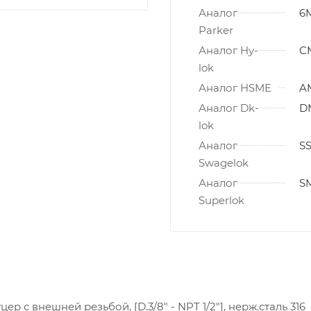
Аналог
6
Parker
Аналог Hy-
C
lok
Аналог HSME
A
Аналог Dk-
D
lok
Аналог
SS
Swagelok
Аналог
SM
Superlok
ер с внешней резьбой, [D.3/8" - NPT 1/2"], нерж.сталь 316