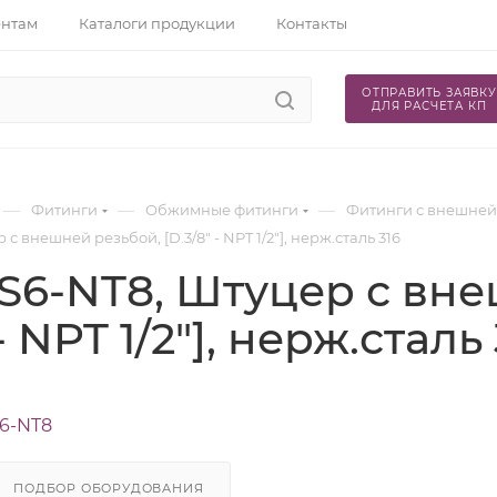
ентам
Каталоги продукции
Контакты
ОТПРАВИТЬ ЗАЯВКУ
ДЛЯ РАСЧЕТА КП
—
—
—
Фитинги
Обжимные фитинги
Фитинги с внешней
с внешней резьбой, [D.3/8" - NPT 1/2"], нерж.сталь 316
S6-NT8, Штуцер с вне
 - NPT 1/2"], нерж.сталь
6-NT8
ПОДБОР ОБОРУДОВАНИЯ