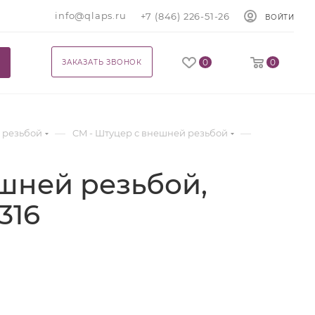
info@qlaps.ru
+7 (846) 226-51-26
ВОЙТИ
0
0
ЗАКАЗАТЬ ЗВОНОК
—
—
 резьбой
CM - Штуцер с внешней резьбой
шней резьбой,
 316