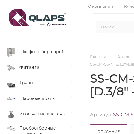
О компании
Кли
Шкафы отбора проб
—
Главная
Каталог
SS-CM-S6-NT8, Штуцер 
Фитинги
SS-CM-
Трубы
[D.3/8"
Шаровые краны
Игольчатые клапаны
Артикул:
SS-CM-S
Пробоотборные
ОПИСАНИЕ
цилиндры