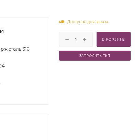
Доступно для заказа
ки
В КОРЗИНУ
рж.сталь 316
ЗАПРОСИТЬ ТКП
94
S